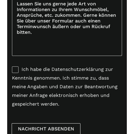
f
o
n
G
Ich habe die
Datenschutzerklärung
zur
D
Kenntnis genommen. Ich stimme zu, dass
P
meine Angaben und Daten zur Beantwortung
R
meiner Anfrage elektronisch erhoben und
*
gespeichert werden.
NACHRICHT ABSENDEN